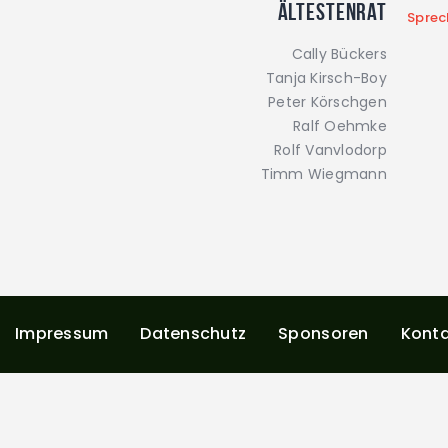
Ältestenrat
Sprec
Cally Bückers
Tanja Kirsch-Boy
Peter Körschgen
Ralf Oehmke
Rolf Vanvlodorp
Timm Wiegmann
Impressum
Datenschutz
Sponsoren
Kont