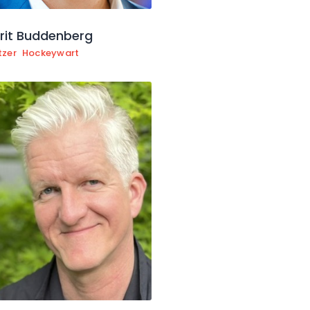
rit Buddenberg
tzer
Hockeywart