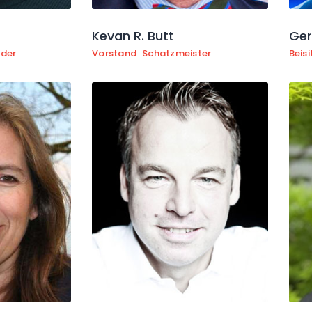
Kevan R. Butt
Ger
nder
Vorstand
Schatzmeister
Beisi