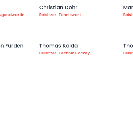
s
Christian Dohr
Mar
ugendwartin
Beisitzer
Tenniswart
Beisi
an Fürden
Thomas Kalda
Tho
Beisitzer
Technik Hockey
Beisi