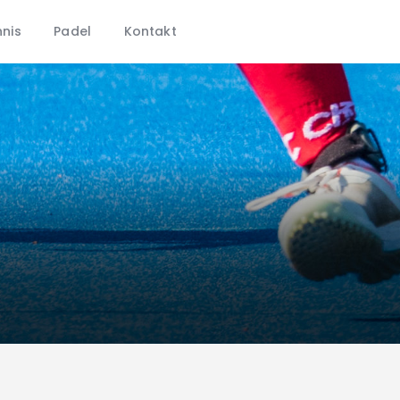
CHTC
nis
Padel
Kontakt
Aktuelles
Hockey
Tennis
Padel
Kontakt