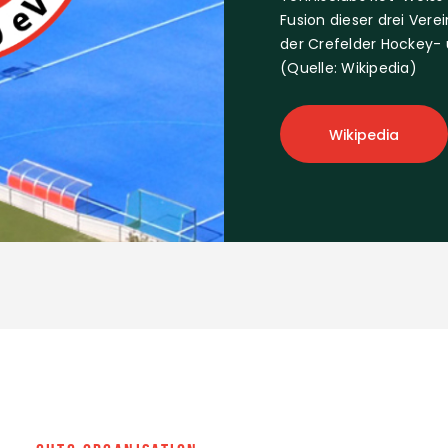
Fusion dieser drei Vere
der Crefelder Hockey- u
(Quelle: Wikipedia)
Wikipedia