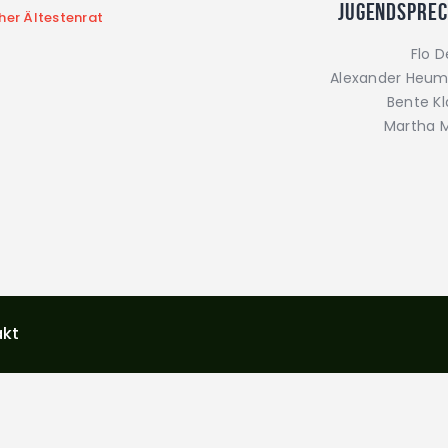
Jugendspre
her Ältestenrat
Flo 
Alexander Heumü
Bente K
Martha M
akt