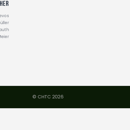
cher
Devos
ller
lauth
eier
© CHTC 2026