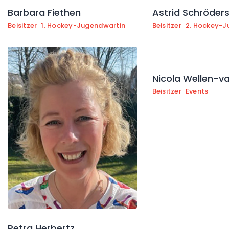
Barbara Fiethen
Astrid Schröder
Beisitzer
1. Hockey-Jugendwartin
Beisitzer
2. Hockey-J
Nicola Wellen-v
Beisitzer
Events
Petra Herbertz