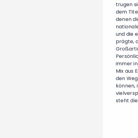
trugen si
dem Tite
denen di
national
und die e
prägte, a
Großarti
Persönli
immer in
Mix aus 
den Weg 
können, 
vielvers
steht di