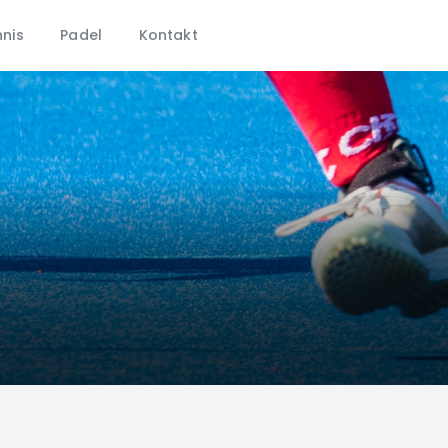
CHTC
nis
Padel
Kontakt
Aktuelles
Hockey
Tennis
Padel
Kontakt