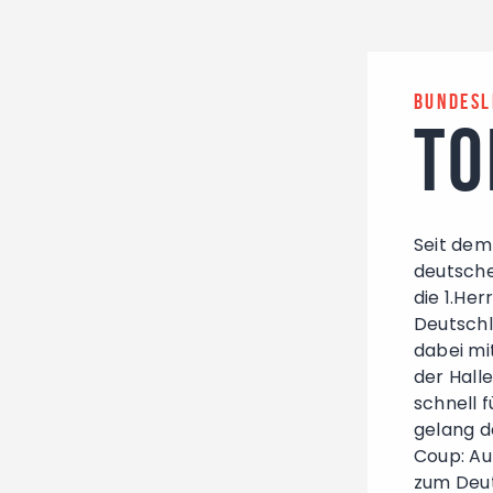
Bundesl
TO
Seit dem
deutsche
die 1.He
Deutschl
dabei mi
der Hall
schnell 
gelang d
Coup: Au
zum Deut