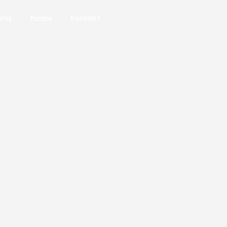
CHTC
nis
Padel
Kontakt
Aktuelles
Hockey
Tennis
Padel
Kontakt