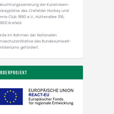
leuchtungs­­sanierung der Kunstrasen­­
ckey­plätze des Crefelder Hockey und
nnis Club 1890 e.V., Hüttenallee 106,
800 Krefeld
rde im Rahmen der Nationalen
imaschutz­initiative des Bundesumwelt­
nisteriums gefördert.
örderprojekt