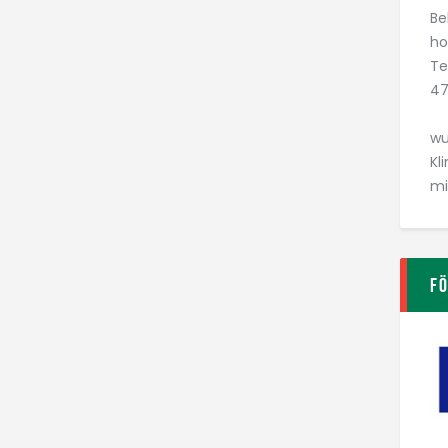
Be
ho
Te
47
wu
Kl
mi
F