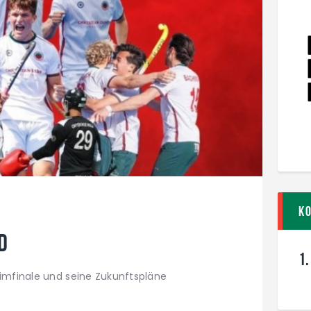
K
d
1.
eimfinale und seine Zukunftspläne