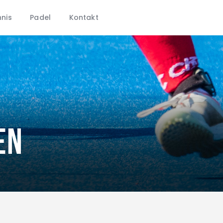
CHTC
nis
Padel
Kontakt
Aktuelles
Hockey
Tennis
Padel
Kontakt
en