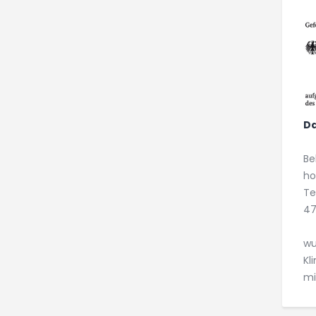
Da
Be
ho
Te
47
wu
Kl
mi