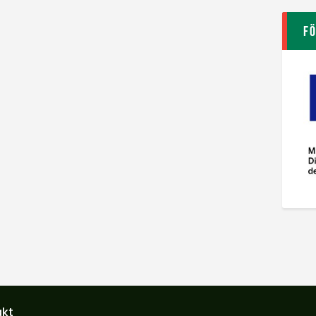
F
akt