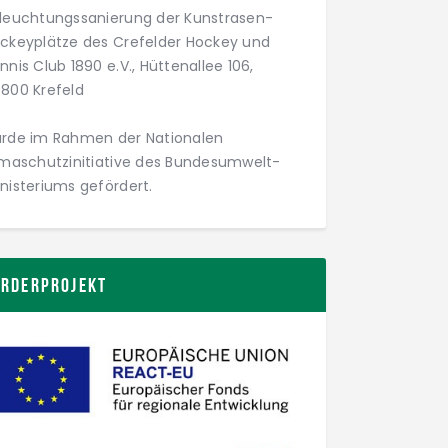
leuchtungs­­sanierung der Kunstrasen­­
ckey­plätze des Crefelder Hockey und
nnis Club 1890 e.V., Hüttenallee 106,
800 Krefeld
rde im Rahmen der Nationalen
imaschutz­initiative des Bundesumwelt­
nisteriums gefördert.
örderprojekt