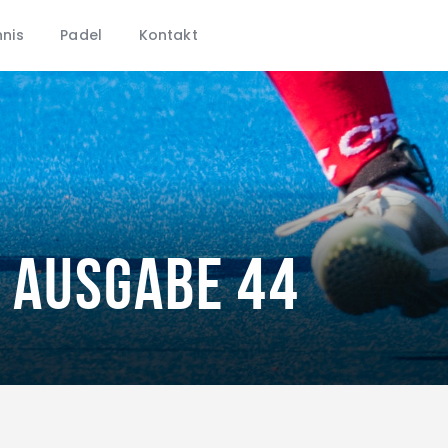
CHTC
nis
Padel
Kontakt
Aktuelles
Hockey
Tennis
Padel
Kontakt
– Ausgabe 44