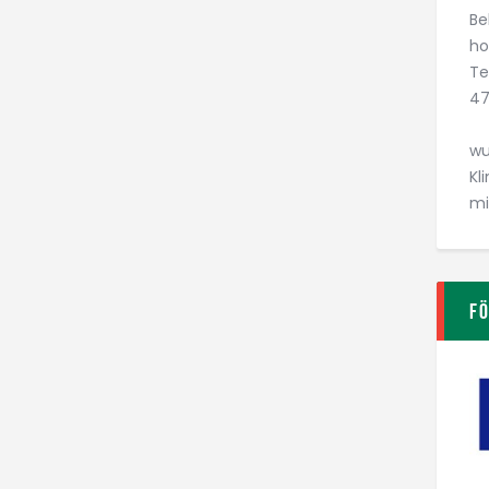
Be
ho
Te
47
wu
Kl
mi
F